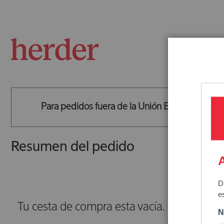
TEMÁTICA
Para pedidos fuera de la Unión Europea, es po
Resumen del pedido
Tu cesta de compra esta vacía.