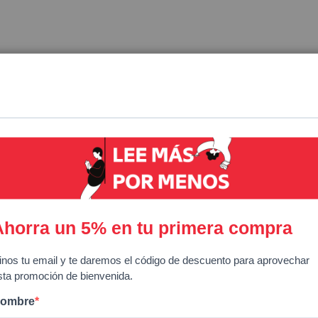
S
COLECCIONES
LA OTRA H
COORDENADAS
sible que se apliquen aranceles en el momento de la entr