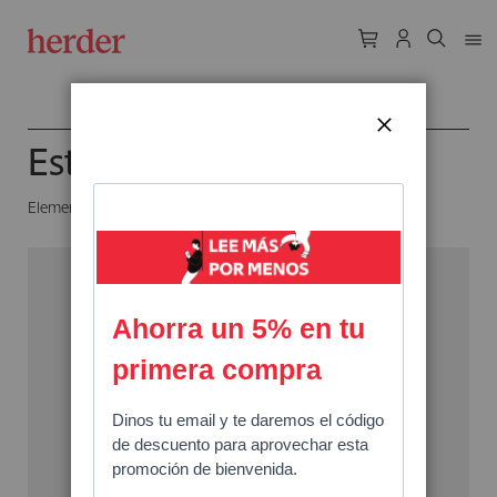
CERRAR
Estudios Hebraicos
Elementos
13
a
13
de un total de
13