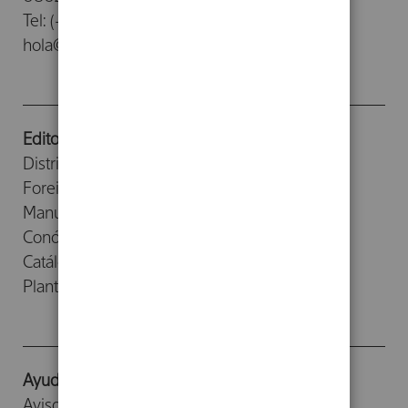
Tel: (+34) 93 476 26 26
hola@herdereditorial.com
Editorial
Distribuidores
Foreign Rights
Manuscritos
Conócenos
Catálogos
Planta Baja
Ayuda
Aviso legal