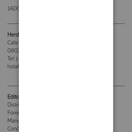
14,00 €
Herder Editorial
Calle Provenza, 388
08025 - Barcelona
Tel: (+34) 93 476 26 26
hola@herdereditorial.com
Editorial
Distribuidores
Foreign Rights
Manuscritos
Conócenos