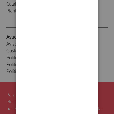
Catálogos
Planta Baja
Ayuda
Aviso legal
Gastos de envío
Política de devoluciones
Política de cookies
Política de privacidad
Para cumplir con la directiva sobre privacidad
Síguenos
electrónica y ofrecerte una navegación segura,
necesitamos tu consentimiento para gestionar las