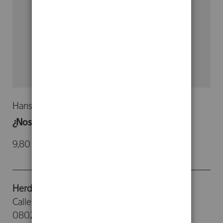
Hans Urs von Balthasar
¿Nos conoce Jesús? ¿Lo conocemos?
9,80 €
Herder Editorial
Calle Provenza, 388
08025 - Barcelona