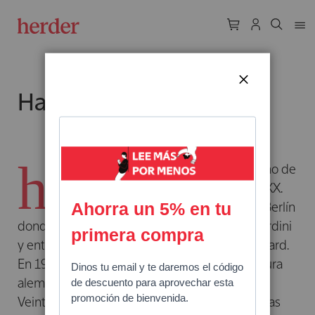
CERRAR
Hans Urs von Balthasar
h
ans Urs Von Baltasar
(1905-1988) fue uno de
los teólogos más importantes del siglo XX.
Estudió en Viena y Zúrich pero será en Berlín
donde recibe clases del teólogo Romano Guardini
y entra en contacto con la filosofía de Kierkegaard.
En 1928, cuando acaba sus estudios de literatura
alemana, ingresa en la Compañía de Jesús.
Veintidós años después abandona la orden y las