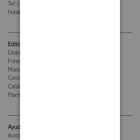
Tel: (+34) 93 476 26 26
hola@herdereditorial.com
Editorial
Distribuidores
Foreign Rights
Manuscritos
Conócenos
Catálogos
Planta Baja
Ayuda
Aviso legal