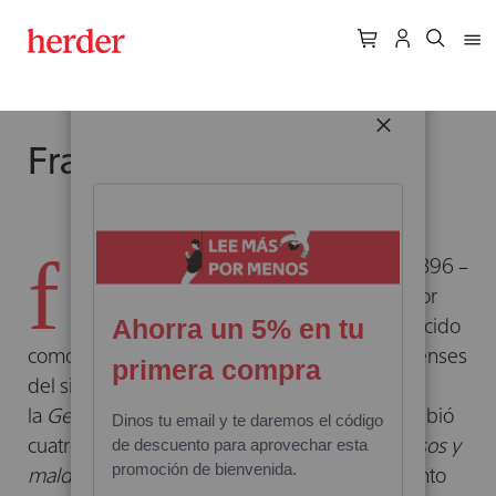
CERRAR
Francis Scott Fitzgerald
f
rancis Scott Key Fitzgerald
(Minnesota, 1896 –
California, 1940) fue un novelista y escritor
estadounidense de historias cortas, conocido
como uno de los mejores autores estadounidenses
del siglo XX. Es considerado miembro de
la
Generación Perdida
de los años veinte. Escribió
cuatro novelas:
Al este del paraíso, Los hermosos y
malditos, El gran Gatsby
(la cumbre de su talento