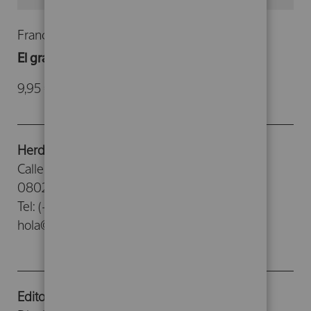
Francis Scott Fitzgerald
El gran Gatsby
9,95 €
Herder Editorial
Calle Provenza, 388
08025 - Barcelona
Tel: (+34) 93 476 26 26
hola@herdereditorial.com
Editorial