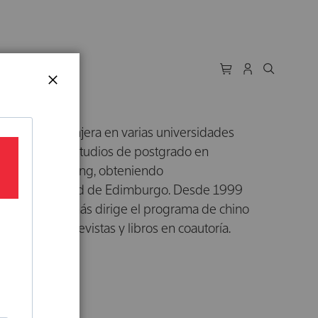
AUTORES
CERRAR
 lengua extranjera en varias universidades
a. Realizó sus estudios de postgrado en
Shanghái Jiao Tong, obteniendo
or la Universidad de Edimburgo. Desde 1999
ge donde además dirige el programa de chino
restigiosas revistas y libros en coautoría.