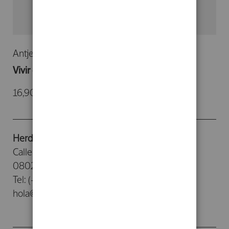
Antje Sabine Naegeli
Vivir con alta sensibilidad
16,90 €
Herder Editorial
Calle Provenza, 388
08025 - Barcelona
Tel: (+34) 93 476 26 26
hola@herdereditorial.com