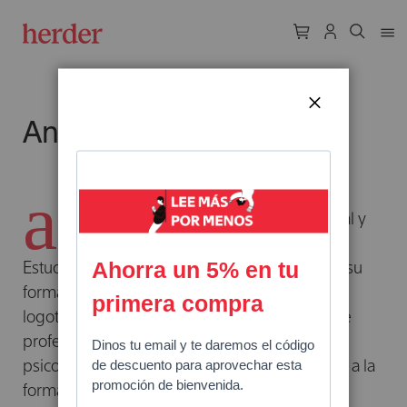
CERRAR
Antje Sabine Naegeli
a
ntje Sabine Naegeli
es analista existencial y
se dedica a la práctica psicoterapéutica.
Estudió teología protestante y ha completado su
formación académica especializándose en la
logoterapia y el análisis existencial. Su enfoque
profesional, perteneciente al campo de la
psicología humanista, presta especial atención a la
forma en que se pueden tratar las cosas